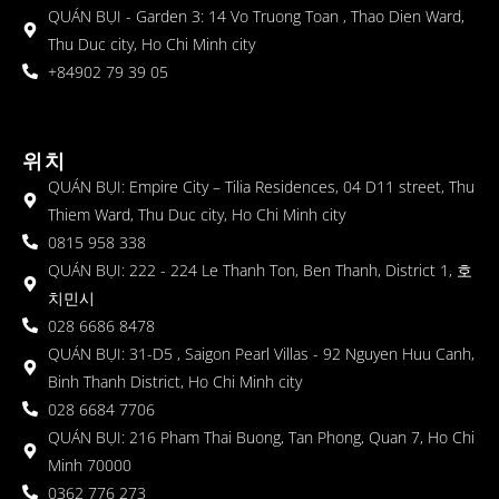
QUÁN BỤI - Garden 3: 14 Vo Truong Toan , Thao Dien Ward,
Thu Duc city, Ho Chi Minh city
+84902 79 39 05
위치
QUÁN BỤI: Empire City – Tilia Residences, 04 D11 street, Thu
Thiem Ward, Thu Duc city, Ho Chi Minh city
0815 958 338
QUÁN BỤI: 222 - 224 Le Thanh Ton, Ben Thanh, District 1, 호
치민시
028 6686 8478
QUÁN BỤI: 31-D5 , Saigon Pearl Villas - 92 Nguyen Huu Canh,
Binh Thanh District, Ho Chi Minh city
028 6684 7706
QUÁN BỤI: 216 Pham Thai Buong, Tan Phong, Quan 7, Ho Chi
Minh 70000
0362 776 273