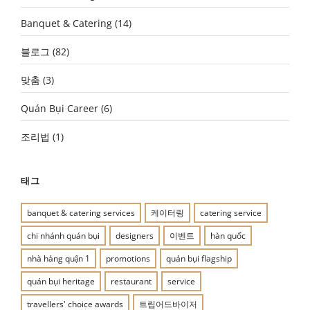
Banquet & Catering
(14)
블로그
(82)
맞춤
(3)
Quán Bụi Career
(6)
조리법
(1)
태그
banquet & catering services
케이터링
catering service
chi nhánh quán bụi
designers
이벤트
hàn quốc
nhà hàng quận 1
promotions
quán bụi flagship
quán bụi heritage
restaurant
service
travellers' choice awards
트립어드바이저