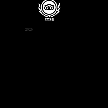
2026
꽌부이 정원
Best outdoor seating