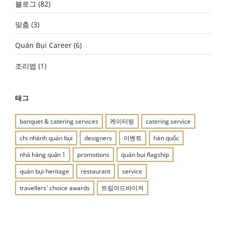
블로그
(82)
맞춤
(3)
Quán Bụi Career
(6)
조리법
(1)
태그
banquet & catering services
케이터링
catering service
chi nhánh quán bụi
designers
이벤트
hàn quốc
nhà hàng quận 1
promotions
quán bụi flagship
quán bụi heritage
restaurant
service
travellers' choice awards
트립어드바이저