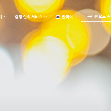
日本語
简体中文
온라인으로 주
개
출장 연회 서비스
한국어
English
Tiếng Việt
뉴
日本語
简体中文
뉴