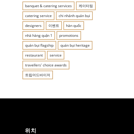
banquet & catering services
케이터링
catering service
chi nhánh quán bụi
designers
이벤트
hàn quốc
nhà hàng quận 1
promotions
quán bụi flagship
quán bụi heritage
restaurant
service
travellers' choice awards
트립어드바이저
위치