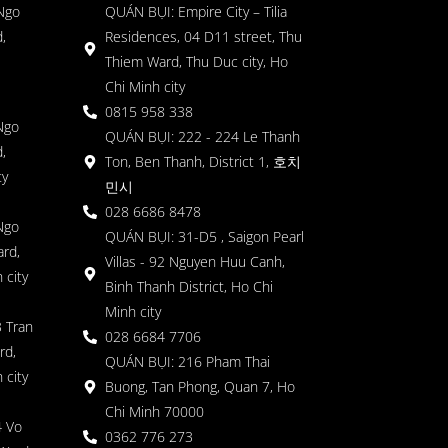
 Ngo
QUÁN BỤI: Empire City – Tilia
,
Residences, 04 D11 street, Thu
Thiem Ward, Thu Duc city, Ho
Chi Minh city
0815 958 338
Ngo
QUÁN BỤI: 222 - 224 Le Thanh
,
Ton, Ben Thanh, District 1, 호치
ty
민시
028 6686 8478
Ngo
QUÁN BỤI: 31-D5 , Saigon Pearl
rd,
Villas - 92 Nguyen Huu Canh,
 city
Binh Thanh District, Ho Chi
Minh city
 Tran
028 6684 7706
rd,
QUÁN BỤI: 216 Pham Thai
 city
Buong, Tan Phong, Quan 7, Ho
Chi Minh 70000
4 Vo
0362 776 273