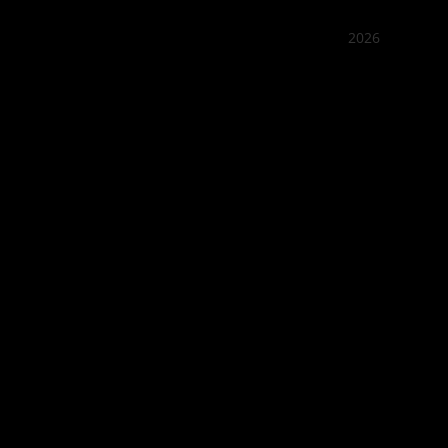
2026
꽌부이
Best outd