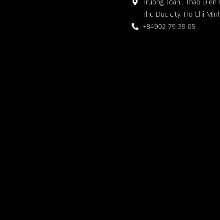
Truong Toan , Thao Dien 
Thu Duc city, Ho Chi Minh
+84902 79 39 05
 정원
oor seating