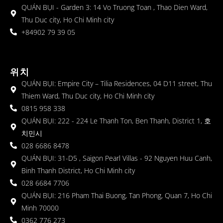
QUÁN BỤI - Garden 3: 14 Vo Truong Toan , Thao Dien Ward,
Thu Duc city, Ho Chi Minh city
+84902 79 39 05
위치
QUÁN BỤI: Empire City – Tilia Residences, 04 D11 street, Thu
Thiem Ward, Thu Duc city, Ho Chi Minh city
0815 958 338
QUÁN BỤI: 222 - 224 Le Thanh Ton, Ben Thanh, District 1, 호
치민시
028 6686 8478
QUÁN BỤI: 31-D5 , Saigon Pearl Villas - 92 Nguyen Huu Canh,
Binh Thanh District, Ho Chi Minh city
028 6684 7706
QUÁN BỤI: 216 Pham Thai Buong, Tan Phong, Quan 7, Ho Chi
Minh 70000
0362 776 273