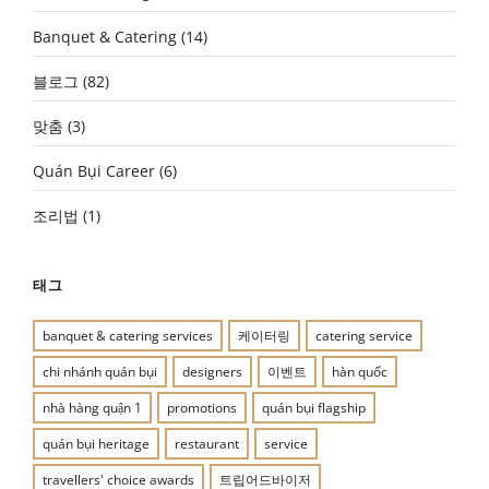
Banquet & Catering
(14)
블로그
(82)
맞춤
(3)
Quán Bụi Career
(6)
조리법
(1)
태그
banquet & catering services
케이터링
catering service
chi nhánh quán bụi
designers
이벤트
hàn quốc
nhà hàng quận 1
promotions
quán bụi flagship
quán bụi heritage
restaurant
service
travellers' choice awards
트립어드바이저