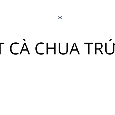
日本語
简体中文
온라인으로 주
개
출장 연회 서비스
한국어
English
 CÀ CHUA TR
Tiếng Việt
뉴
日本語
简体中文
뉴