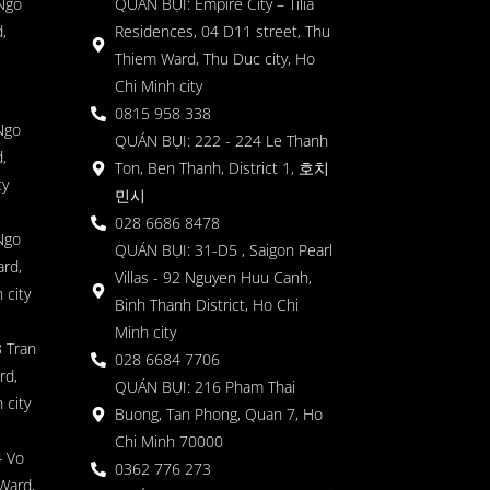
 Ngo
QUÁN BỤI: Empire City – Tilia
,
Residences, 04 D11 street, Thu
Thiem Ward, Thu Duc city, Ho
Chi Minh city
0815 958 338
Ngo
QUÁN BỤI: 222 - 224 Le Thanh
,
Ton, Ben Thanh, District 1, 호치
ty
민시
028 6686 8478
Ngo
QUÁN BỤI: 31-D5 , Saigon Pearl
rd,
Villas - 92 Nguyen Huu Canh,
 city
Binh Thanh District, Ho Chi
Minh city
 Tran
028 6684 7706
rd,
QUÁN BỤI: 216 Pham Thai
 city
Buong, Tan Phong, Quan 7, Ho
Chi Minh 70000
4 Vo
0362 776 273
Ward,