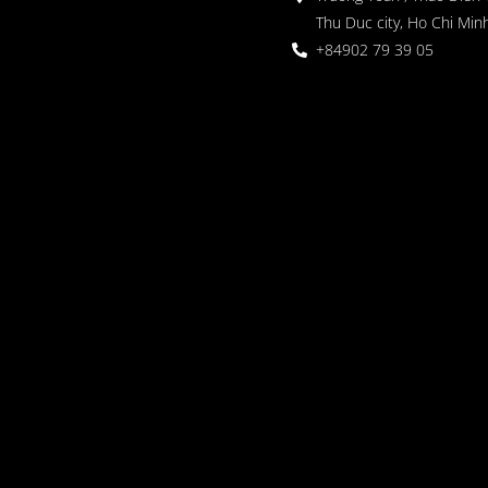
Thu Duc city, Ho Chi Minh
+84902 79 39 05
 정원
oor seating