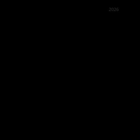
2026
꽌부이
Best outd