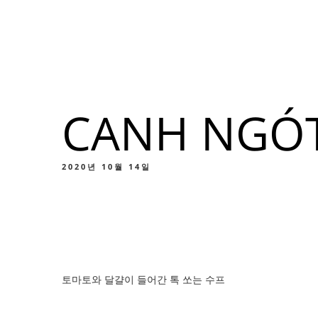
메뉴
위치
소
CANH NGÓT
메
맞춤
2020년 10월 14일
메
토마토와 달걀이 들어간 톡 쏘는 수프
맞춤