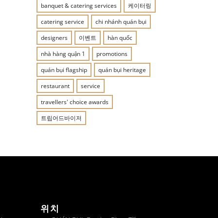
banquet & catering services
케이터링
catering service
chi nhánh quán bụi
designers
이벤트
hàn quốc
nhà hàng quận 1
promotions
quán bụi flagship
quán bụi heritage
restaurant
service
travellers' choice awards
트립어드바이저
위치