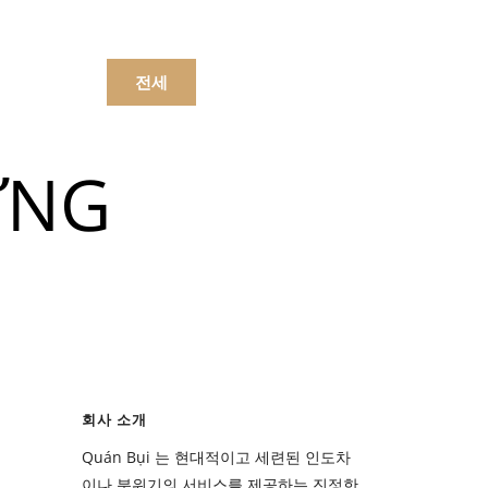
문하세요.
전세
ỨNG
메뉴
음료수
메뉴
회사 소개
음료수
Quán Bụi 는 현대적이고 세련된 인도차
이나 분위기의 서비스를 제공하는 진정한