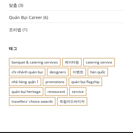
맞춤
(3)
Quán Bụi Career
(6)
조리법
(1)
태그
banquet & catering services
케이터링
catering service
chi nhánh quán bụi
designers
이벤트
hàn quốc
nhà hàng quận 1
promotions
quán bụi flagship
quán bụi heritage
restaurant
service
travellers' choice awards
트립어드바이저