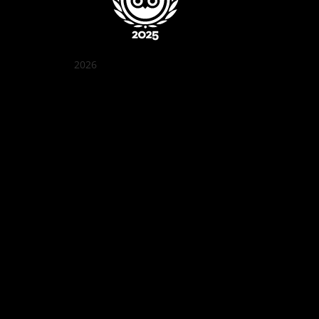
2026
꽌부이 정원
Best outdoor seating