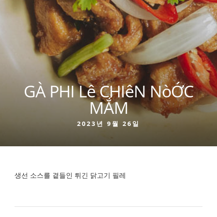
GÀ PHI Lê CHIêN NòỚC
MẮM
2023년 9월 26일
생선 소스를 곁들인 튀긴 닭고기 필레