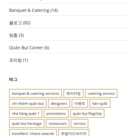
Banquet & Catering
(14)
블로그
(82)
맞춤
(3)
Quán Bụi Career
(6)
조리법
(1)
태그
banquet & catering services
케이터링
catering service
chi nhánh quán bụi
designers
이벤트
hàn quốc
nhà hàng quận 1
promotions
quán bụi flagship
quán bụi heritage
restaurant
service
travellers' choice awards
트립어드바이저