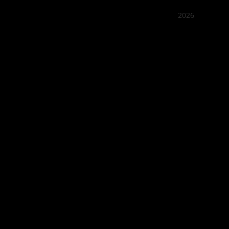
2026
꽌부이
Best outd