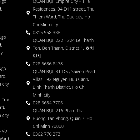
 Ngo
QUÁN BỤI: Empire City – Tilia
,
Residences, 04 D11 street, Thu
Thiem Ward, Thu Duc city, Ho
Chi Minh city
0815 958 338
Ngo
QUÁN BỤI: 222 - 224 Le Thanh
,
Ton, Ben Thanh, District 1, 호치
ty
민시
028 6686 8478
Ngo
QUÁN BỤI: 31-D5 , Saigon Pearl
rd,
Villas - 92 Nguyen Huu Canh,
 city
Binh Thanh District, Ho Chi
Minh city
 Tran
028 6684 7706
rd,
QUÁN BỤI: 216 Pham Thai
 city
Buong, Tan Phong, Quan 7, Ho
Chi Minh 70000
4 Vo
0362 776 273
Ward,