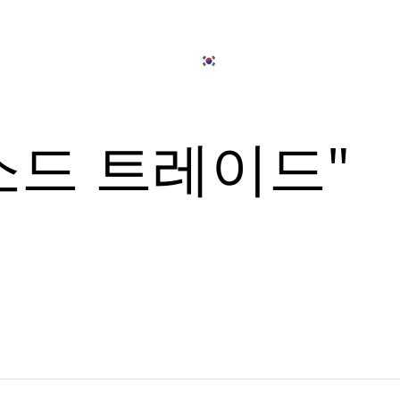
日本語
简体中文
온라인으로 주
개
출장 연회 서비스
한국어
English
소드 트레이드"
Tiếng Việt
뉴
日本語
简体中文
뉴