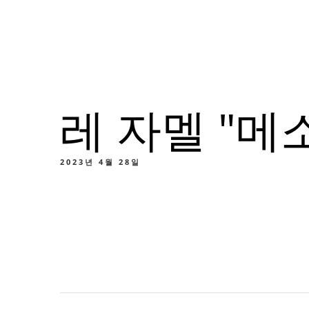
메뉴
위치
소
레 자멜 "메
메
맞춤
2023년 4월 28일
메
맞춤