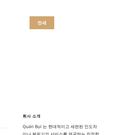
문하세요.
전세
메뉴
음료수
메뉴
회사 소개
음료수
Quán Bụi 는 현대적이고 세련된 인도차
이나 분위기의 서비스를 제공하는 진정한