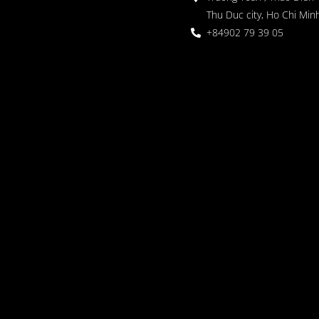
Thu Duc city, Ho Chi Minh
+84902 79 39 05
 정원
oor seating