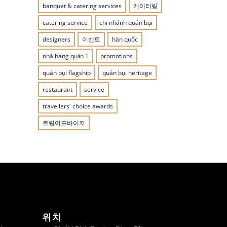
banquet & catering services
케이터링
catering service
chi nhánh quán bụi
designers
이벤트
hàn quốc
nhà hàng quận 1
promotions
quán bụi flagship
quán bụi heritage
restaurant
service
travellers' choice awards
트립어드바이저
위치