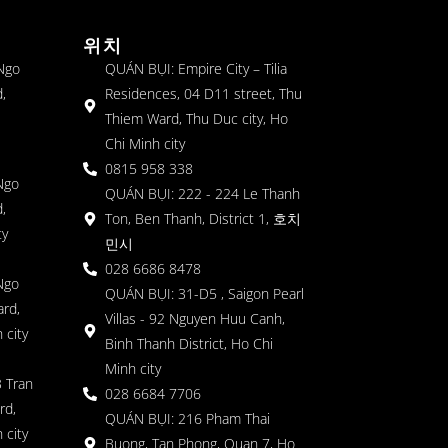
위치
 Ngo
QUÁN BỤI: Empire City – Tilia
,
Residences, 04 D11 street, Thu
Thiem Ward, Thu Duc city, Ho
Chi Minh city
0815 958 338
Ngo
QUÁN BỤI: 222 - 224 Le Thanh
,
Ton, Ben Thanh, District 1, 호치
ty
민시
028 6686 8478
Ngo
QUÁN BỤI: 31-D5 , Saigon Pearl
rd,
Villas - 92 Nguyen Huu Canh,
 city
Binh Thanh District, Ho Chi
Minh city
 Tran
028 6684 7706
rd,
QUÁN BỤI: 216 Pham Thai
 city
Buong, Tan Phong, Quan 7, Ho