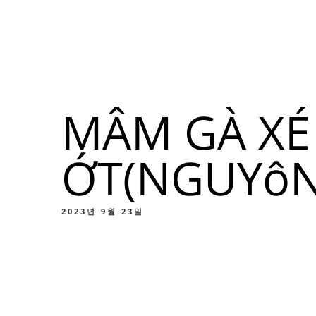
메뉴
위치
소
MÂM GÀ XÉ
메
ỚT(NGUYôN
맞춤
2023년 9월 23일
메
맞춤