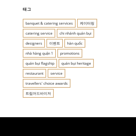
태그
banquet & catering services
케이터링
catering service
chi nhánh quán bụi
designers
이벤트
hàn quốc
nhà hàng quận 1
promotions
quán bụi flagship
quán bụi heritage
restaurant
service
travellers' choice awards
트립어드바이저