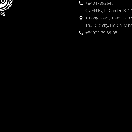
+84347892647
QUÁN BỤI - Garden 3: 1
Truong Toan , Thao Dien 
Thu Duc city, Ho Chi Minh
+84902 79 39 05
 정원
oor seating