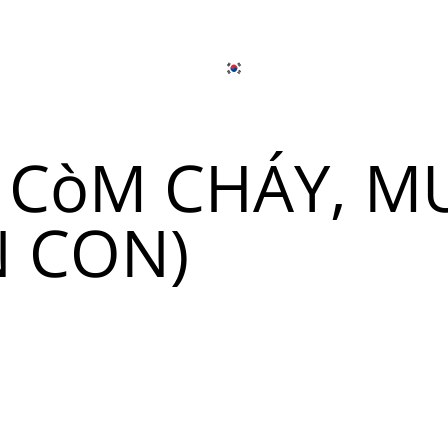
日本語
简体中文
온라인으로 주
개
출장 연회 서비스
한국어
English
 CòM CHÁY, M
Tiếng Việt
뉴
日本語
 CON)
简体中文
뉴