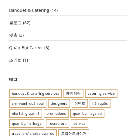
Banquet & Catering
(14)
블로그
(82)
맞춤
(3)
Quán Bụi Career
(6)
조리법
(1)
태그
banquet & catering services
케이터링
catering service
chi nhánh quán bụi
designers
이벤트
hàn quốc
nhà hàng quận 1
promotions
quán bụi flagship
quán bụi heritage
restaurant
service
travellers' choice awards
트립어드바이저