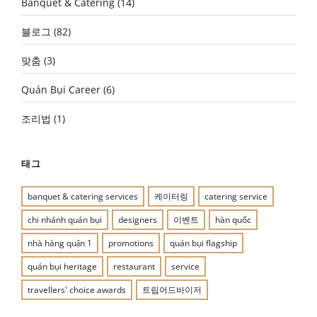
Banquet & Catering
(14)
블로그
(82)
맞춤
(3)
Quán Bụi Career
(6)
조리법
(1)
태그
banquet & catering services
케이터링
catering service
chi nhánh quán bụi
designers
이벤트
hàn quốc
nhà hàng quận 1
promotions
quán bụi flagship
quán bụi heritage
restaurant
service
travellers' choice awards
트립어드바이저