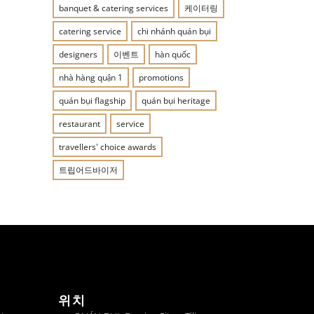
banquet & catering services
케이터링
catering service
chi nhánh quán bụi
designers
이벤트
hàn quốc
nhà hàng quận 1
promotions
quán bụi flagship
quán bụi heritage
restaurant
service
travellers' choice awards
트립어드바이저
위치