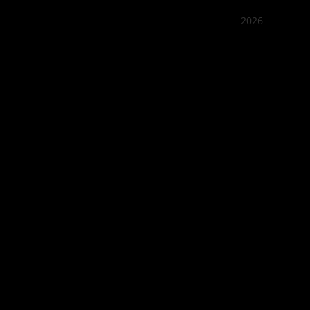
2026
꽌부이
Best outd