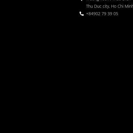
Thu Duc city, Ho Chi Minh
+84902 79 39 05
 정원
oor seating