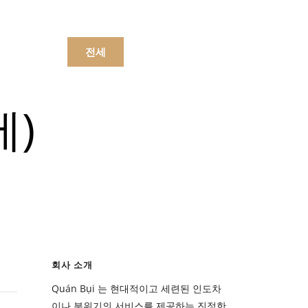
문하세요.
전세
에)
메뉴
음료수
메뉴
회사 소개
음료수
Quán Bụi 는 현대적이고 세련된 인도차
이나 분위기의 서비스를 제공하는 진정한