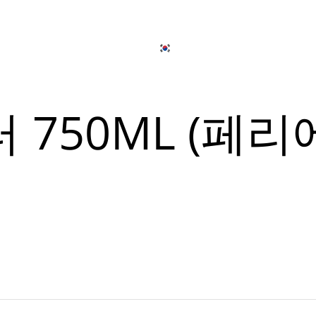
日本語
简体中文
온라인으로 주
개
출장 연회 서비스
한국어
English
750ML (페리
Tiếng Việt
뉴
日本語
简体中文
뉴