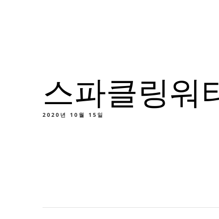
메뉴
위치
소
스파클링워터 
메
맞춤
2020년 10월 15일
메
맞춤