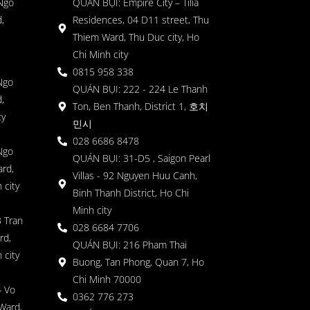
 Ngo
QUÁN BỤI: Empire City – Tilia
,
Residences, 04 D11 street, Thu
Thiem Ward, Thu Duc city, Ho
Chi Minh city
0815 958 338
Ngo
QUÁN BỤI: 222 - 224 Le Thanh
,
Ton, Ben Thanh, District 1, 호치
ty
민시
028 6686 8478
Ngo
QUÁN BỤI: 31-D5 , Saigon Pearl
rd,
Villas - 92 Nguyen Huu Canh,
 city
Binh Thanh District, Ho Chi
Minh city
 Tran
028 6684 7706
rd,
QUÁN BỤI: 216 Pham Thai
 city
Buong, Tan Phong, Quan 7, Ho
Chi Minh 70000
4 Vo
0362 776 273
Ward,