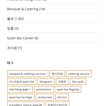
Banquet & Catering
(14)
블로그
(82)
맞춤
(3)
Quán Bụi Career
(6)
조리법
(1)
태그
banquet & catering services
케이터링
catering service
chi nhánh quán bụi
designers
이벤트
hàn quốc
nhà hàng quận 1
promotions
quán bụi flagship
quán bụi heritage
restaurant
service
travellers' choice awards
트립어드바이저