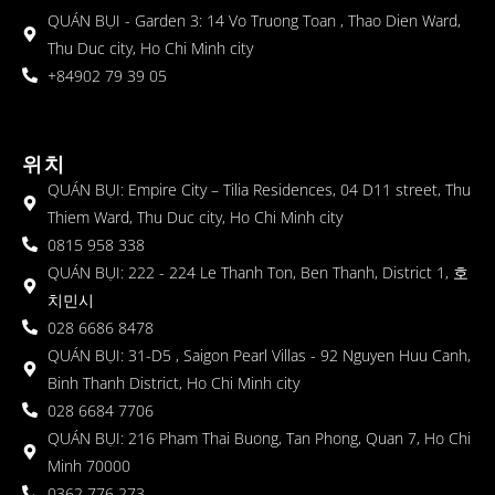
QUÁN BỤI - Garden 3: 14 Vo Truong Toan , Thao Dien Ward,
Thu Duc city, Ho Chi Minh city
+84902 79 39 05
위치
QUÁN BỤI: Empire City – Tilia Residences, 04 D11 street, Thu
Thiem Ward, Thu Duc city, Ho Chi Minh city
0815 958 338
QUÁN BỤI: 222 - 224 Le Thanh Ton, Ben Thanh, District 1, 호
치민시
028 6686 8478
QUÁN BỤI: 31-D5 , Saigon Pearl Villas - 92 Nguyen Huu Canh,
Binh Thanh District, Ho Chi Minh city
028 6684 7706
QUÁN BỤI: 216 Pham Thai Buong, Tan Phong, Quan 7, Ho Chi
Minh 70000
0362 776 273