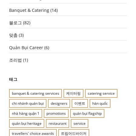
Banquet & Catering
(14)
블로그
(82)
맞춤
(3)
Quán Bụi Career
(6)
조리법
(1)
태그
banquet & catering services
케이터링
catering service
chi nhánh quán bụi
designers
이벤트
hàn quốc
nhà hàng quận 1
promotions
quán bụi flagship
quán bụi heritage
restaurant
service
travellers' choice awards
트립어드바이저