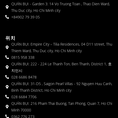
QUÁN BỤI - Garden 3: 14 Vo Truong Toan , Thao Dien Ward,
Thu Duc city, Ho Chi Minh city
+84902 79 39 05
위치
QUÁN BỤI: Empire City – Tilia Residences, 04 D11 street, Thu
Thiem Ward, Thu Duc city, Ho Chi Minh city
0815 958 338
QUÁN BỤI: 222 - 224 Le Thanh Ton, Ben Thanh, District 1, 호
치민시
028 6686 8478
QUÁN BỤI: 31-D5 , Saigon Pearl Villas - 92 Nguyen Huu Canh,
Binh Thanh District, Ho Chi Minh city
028 6684 7706
QUÁN BỤI: 216 Pham Thai Buong, Tan Phong, Quan 7, Ho Chi
Minh 70000
0362 776 273