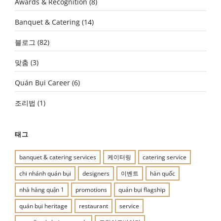
Awards & Recognition
(8)
Banquet & Catering
(14)
블로그
(82)
맞춤
(3)
Quán Bụi Career
(6)
조리법
(1)
태그
banquet & catering services
케이터링
catering service
chi nhánh quán bụi
designers
이벤트
hàn quốc
nhà hàng quận 1
promotions
quán bụi flagship
quán bụi heritage
restaurant
service