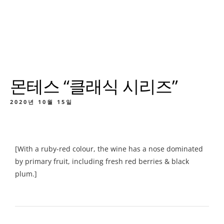
몬테스 “클래식 시리즈”
2020년 10월 15일
[With a ruby-red colour, the wine has a nose dominated
by primary fruit, including fresh red berries & black
plum.]