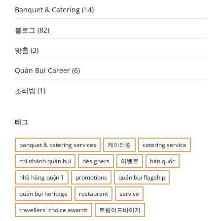
Banquet & Catering
(14)
블로그
(82)
맞춤
(3)
Quán Bụi Career
(6)
조리법
(1)
태그
banquet & catering services
케이터링
catering service
chi nhánh quán bụi
designers
이벤트
hàn quốc
nhà hàng quận 1
promotions
quán bụi flagship
quán bụi heritage
restaurant
service
travellers' choice awards
트립어드바이저