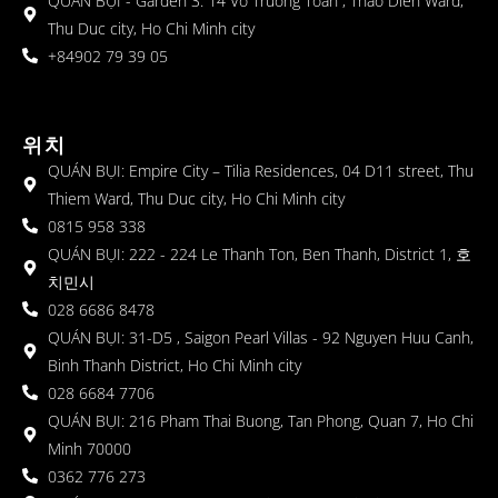
QUÁN BỤI - Garden 3: 14 Vo Truong Toan , Thao Dien Ward,
Thu Duc city, Ho Chi Minh city
+84902 79 39 05
위치
QUÁN BỤI: Empire City – Tilia Residences, 04 D11 street, Thu
Thiem Ward, Thu Duc city, Ho Chi Minh city
0815 958 338
QUÁN BỤI: 222 - 224 Le Thanh Ton, Ben Thanh, District 1, 호
치민시
028 6686 8478
QUÁN BỤI: 31-D5 , Saigon Pearl Villas - 92 Nguyen Huu Canh,
Binh Thanh District, Ho Chi Minh city
028 6684 7706
QUÁN BỤI: 216 Pham Thai Buong, Tan Phong, Quan 7, Ho Chi
Minh 70000
0362 776 273