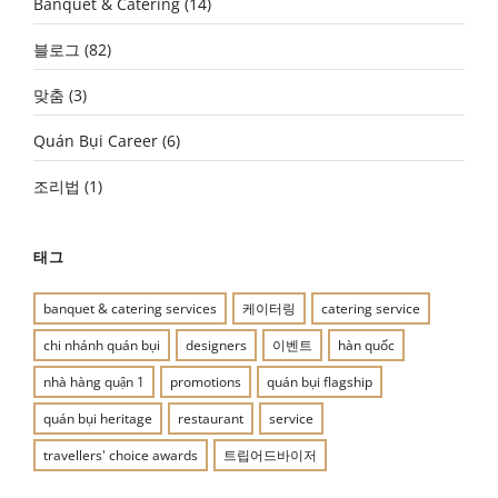
Banquet & Catering
(14)
블로그
(82)
맞춤
(3)
Quán Bụi Career
(6)
조리법
(1)
태그
banquet & catering services
케이터링
catering service
chi nhánh quán bụi
designers
이벤트
hàn quốc
nhà hàng quận 1
promotions
quán bụi flagship
quán bụi heritage
restaurant
service
travellers' choice awards
트립어드바이저