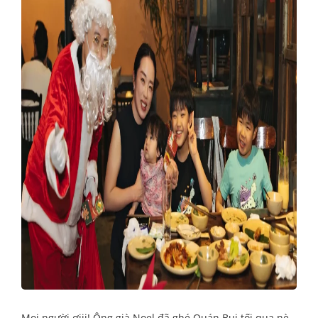
Mọi người ơiii! Ông già Noel đã ghé Quán Bụi tối qua nè –