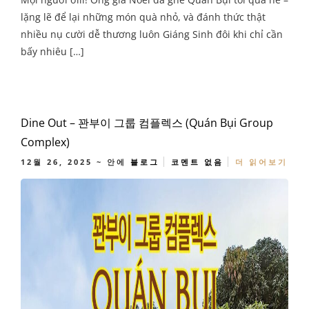
lặng lẽ để lại những món quà nhỏ, và đánh thức thật
nhiều nụ cười dễ thương luôn Giáng Sinh đôi khi chỉ cần
bấy nhiêu […]
Dine Out – 꽌부이 그룹 컴플렉스 (Quán Bụi Group
Complex)
12월 26, 2025
~ 안에
블로그
코멘트 없음
더 읽어보기