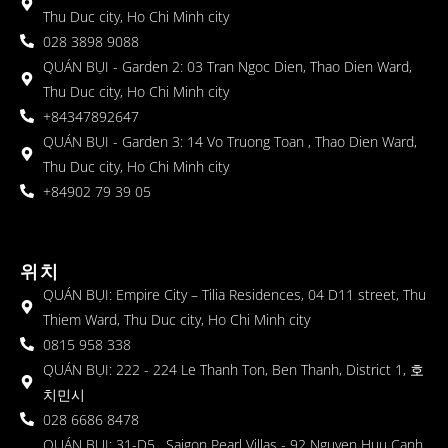
Thu Duc city, Ho Chi Minh city
028 3898 9088
QUÁN BỤI - Garden 2: 03 Tran Ngoc Dien, Thao Dien Ward,
Thu Duc city, Ho Chi Minh city
+84347892647
QUÁN BỤI - Garden 3: 14 Vo Truong Toan , Thao Dien Ward,
Thu Duc city, Ho Chi Minh city
+84902 79 39 05
위치
QUÁN BỤI: Empire City – Tilia Residences, 04 D11 street, Thu
Thiem Ward, Thu Duc city, Ho Chi Minh city
0815 958 338
QUÁN BỤI: 222 - 224 Le Thanh Ton, Ben Thanh, District 1, 호
치민시
028 6686 8478
QUÁN BỤI: 31-D5 , Saigon Pearl Villas - 92 Nguyen Huu Canh,