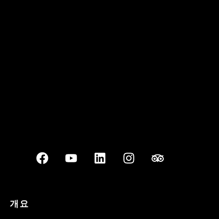
꽌부이 정원
Best outdoor seating
개요