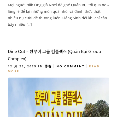
Mọi người ơiii! Ông già Noel đã ghé Quán Bụi tối qua nè –
lặng lẽ để lại những món quà nhỏ, và đánh thức thật
nhiều nụ cười dễ thương luôn Giáng Sinh đôi khi chỉ cần
bấy nhiêu […]
Dine Out – 꽌부이 그룹 컴플렉스 (Quán Bụi Group
Complex)
12 月 26, 2025
IN
博客
NO COMMENT
READ
MORE