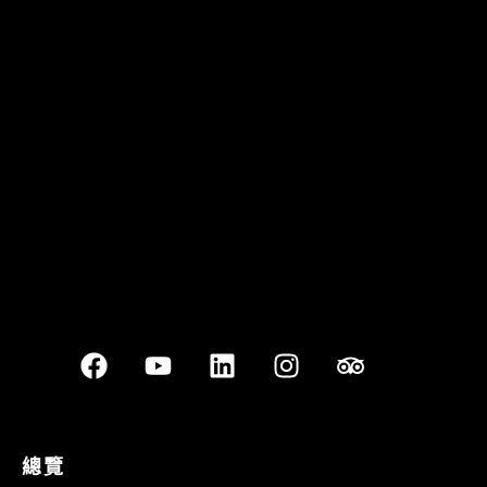
Quán Bụi Garden
Best outdoor seating
總覽