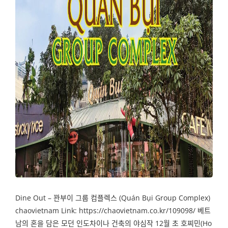
Dine Out – 꽌부이 그룹 컴플렉스 (Quán Bụi Group Complex)
chaovietnam Link: https://chaovietnam.co.kr/109098/ 베트
남의 혼을 담은 모던 인도차이나 건축의 야심작 12월 초 호찌민(Ho