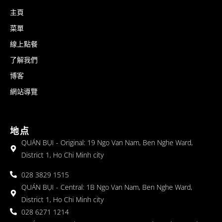
主頁
菜單
線上點餐
了解我們
博客
網站導覽
地点
QUÁN BỤI - Original: 19 Ngo Van Nam, Ben Nghe Ward,
District 1, Ho Chi Minh city
028 3829 1515
QUÁN BỤI - Central: 1B Ngo Van Nam, Ben Nghe Ward,
District 1, Ho Chi Minh city
028 6271 1214