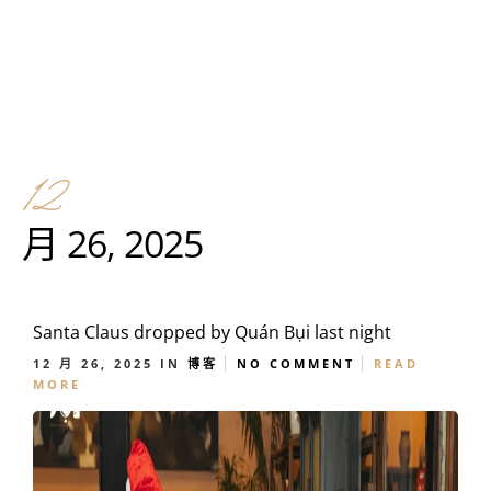
12
月 26, 2025
Santa Claus dropped by Quán Bụi last night
12 月 26, 2025
IN
博客
NO COMMENT
READ
MORE