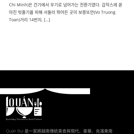
Chi Minh)은 건기에서 우기로 넘어가는 전환기였다. 갑작스레 쏟
아진 빗줄기를 피해 서둘러 뛰어든 곳이 보쯩또안(Vo Truong
Toan)거리 14번지, […]
Quán Bụi 是一家將越南傳統美食與現代、豪華、充滿東南