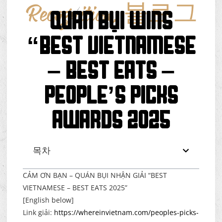
Recognition
,
블로그
QUÁN BỤI WINS
“BEST VIETNAMESE
– BEST EATS –
People’s Picks
Awards 2025
목차
CẢM ƠN BẠN – QUÁN BỤI NHẬN GIẢI “BEST
VIETNAMESE – BEST EATS 2025”
[English below]
Link giải:
https://whereinvietnam.com/peoples-picks-