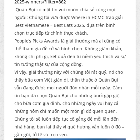
2025-winners/?filter=862
Quán Bụi có một tin vui muốn chia sẻ cùng mọi
người: Chúng tôi vừa được Where in HCMC trao giải
Best Vietnamese – Best Eats 2025, dựa trên bình
chọn trực tiếp từ chính thực khách.
People’s Picks Awards là giải thưởng mà ai cũng có
thể tham gia đề cử và bình chọn. Không giám khảo,
không chi phí gì, kết quả đến từ niềm yêu thích và sự
tin tưởng thật sự của cộng đồng.
Vì vậy, giải thưởng này với chúng tôi rất quý, nó cho
thấy bữa cơm Việt giản dị, thân thuộc ở Quán Bụi
vẫn đang được mọi người đón nhận mỗi ngày. Cảm
ơn bạn đã chọn Quán Bụi cho những buổi gặp gỡ,
cho bữa cơm gia đình, cho những ngày vui hay cả
những hôm chỉ muốn một món gì đó quen quen.
Chúng tôi sẽ luôn tiếp tục cố gắng để mỗi lần đến
nhà hàng, bạn lại thấy vị quê hương vẫn luôn ở đó –
gần gũi, tử tế và trọn vẹn.