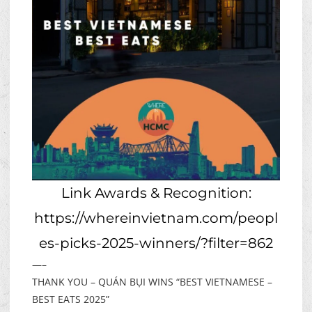
Link Awards & Recognition:
https://whereinvietnam.com/peopl
es-picks-2025-winners/?filter=862
—–
THANK YOU – QUÁN BỤI WINS “BEST VIETNAMESE –
BEST EATS 2025”