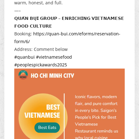
warm, honest, and full.
—–
𝗤𝗨𝗔́𝗡 𝗕𝗨̣𝗜 𝗚𝗥𝗢𝗨𝗣 – 𝗘𝗡𝗥𝗜𝗖𝗛𝗜𝗡𝗚 𝗩𝗜𝗘𝗧𝗡𝗔𝗠𝗘𝗦𝗘
𝗙𝗢𝗢𝗗 𝗖𝗨𝗟𝗧𝗨𝗥𝗘
Booking:
https://quan-bui.com/eforms/reservation-
form/6/
Address: Comment below
#quanbui
#vietnamesefood
#peoplespickawards2025