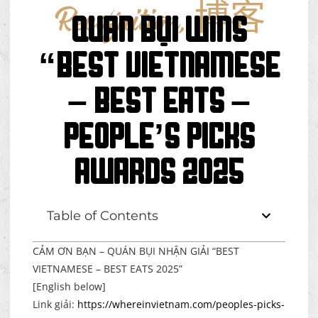
Recognition
,
博客
QUÁN BỤI WINS
“BEST VIETNAMESE
– BEST EATS –
People’s Picks
Awards 2025
Table of Contents
CẢM ƠN BẠN – QUÁN BỤI NHẬN GIẢI “BEST
VIETNAMESE – BEST EATS 2025”
[English below]
Link giải:
https://whereinvietnam.com/peoples-picks-