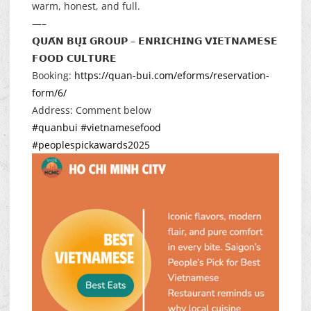
warm, honest, and full.
—–
𝗤𝗨𝗔́𝗡 𝗕𝗨̣𝗜 𝗚𝗥𝗢𝗨𝗣 – 𝗘𝗡𝗥𝗜𝗖𝗛𝗜𝗡𝗚 𝗩𝗜𝗘𝗧𝗡𝗔𝗠𝗘𝗦𝗘
𝗙𝗢𝗢𝗗 𝗖𝗨𝗟𝗧𝗨𝗥𝗘
Booking:
https://quan-bui.com/eforms/reservation-
form/6/
Address: Comment below
#quanbui
#vietnamesefood
#peoplespickawards2025