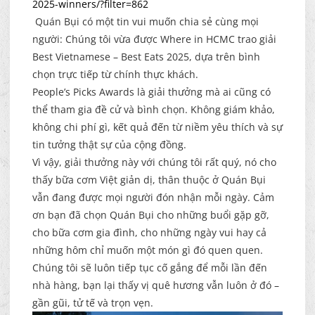
2025-winners/?filter=862
Quán Bụi có một tin vui muốn chia sẻ cùng mọi
người: Chúng tôi vừa được Where in HCMC trao giải
Best Vietnamese – Best Eats 2025, dựa trên bình
chọn trực tiếp từ chính thực khách.
People’s Picks Awards là giải thưởng mà ai cũng có
thể tham gia đề cử và bình chọn. Không giám khảo,
không chi phí gì, kết quả đến từ niềm yêu thích và sự
tin tưởng thật sự của cộng đồng.
Vì vậy, giải thưởng này với chúng tôi rất quý, nó cho
thấy bữa cơm Việt giản dị, thân thuộc ở Quán Bụi
vẫn đang được mọi người đón nhận mỗi ngày. Cảm
ơn bạn đã chọn Quán Bụi cho những buổi gặp gỡ,
cho bữa cơm gia đình, cho những ngày vui hay cả
những hôm chỉ muốn một món gì đó quen quen.
Chúng tôi sẽ luôn tiếp tục cố gắng để mỗi lần đến
nhà hàng, bạn lại thấy vị quê hương vẫn luôn ở đó –
gần gũi, tử tế và trọn vẹn.