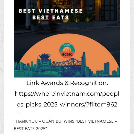
Link Awards & Recognition:
https://whereinvietnam.com/peopl
es-picks-2025-winners/?filter=862
—–
THANK YOU – QUÁN BỤI WINS “BEST VIETNAMESE –
BEST EATS 2025”