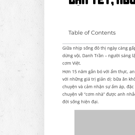
cận Tết, ng
Table of Contents
Giữa nhịp sống đô thị ngày càng gấ
dừng vội, Danh Trần – người sáng 
cơm Việt.
Hơn 15 năm gắn bó với ẩm thực, anh
với những giá trị giản dị: bữa ăn kh
chuyện và cảm nhận sự ấm áp, đặc bi
chuyện về “cơm nhà” được anh nhắc 
đời sống hiện đại.