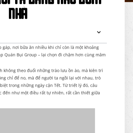
ười ta càng nhớ cơm
nhà
p gáp, nơi bữa ăn nhiều khi chỉ còn là một khoảng
lập Quán Bụi Group – lại chọn đi chậm hơn cùng mâm
 không theo đuổi những trào lưu ồn ào, mà kiên trì
ông chỉ để no, mà để người ta ngồi lại với nhau, trò
ệt trong những ngày cận Tết. Từ triết lý đó, câu
đến như một điều rất tự nhiên, rất cần thiết giữa