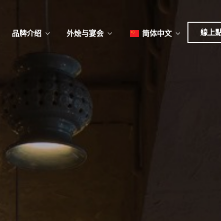
日本
한국어
線上
品牌介绍
外烩与宴会
简体中文
English
Tiếng Việt
日本語
菜單
我
한국어
菜單
我