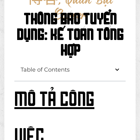
博客
,
Quán Bụi
Career
Thông báo tuyển
dụng: Kế toán tổng
hợp
Table of Contents
MÔ TẢ CÔNG
VIỆC