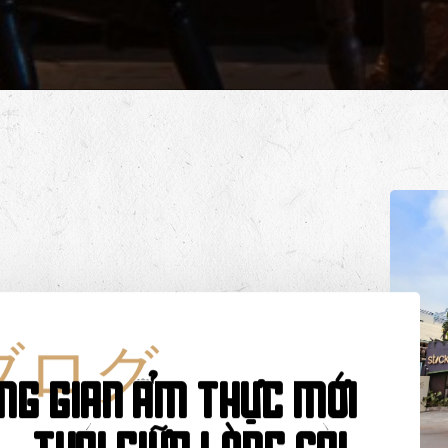
ブログ
ng gian ẩm thực mới