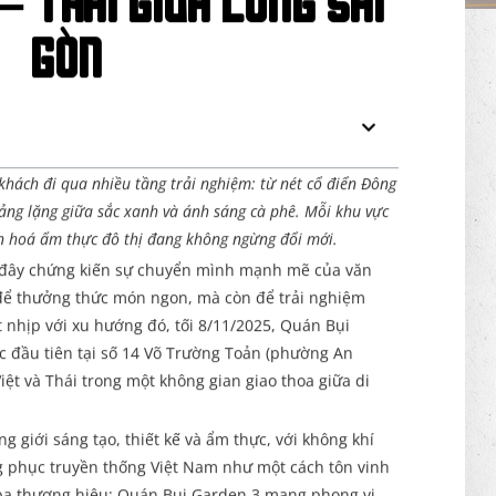
– Thái giữa lòng Sài
Gòn
hách đi qua nhiều tầng trải nghiệm: từ nét cổ điển Đông
ng lặng giữa sắc xanh và ánh sáng cà phê. Mỗi khu vực
n hoá ẩm thực đô thị đang không ngừng đổi mới.
đây chứng kiến sự chuyển mình mạnh mẽ của văn
 để thưởng thức món ngon, mà còn để trải nghiệm
t nhịp với xu hướng đó, tối 8/11/2025, Quán Bụi
 đầu tiên tại số 14 Võ Trường Toản (phường An
ệt và Thái trong một không gian giao thoa giữa di
g giới sáng tạo, thiết kế và ẩm thực, với không khí
g phục truyền thống Việt Nam như một cách tôn vinh