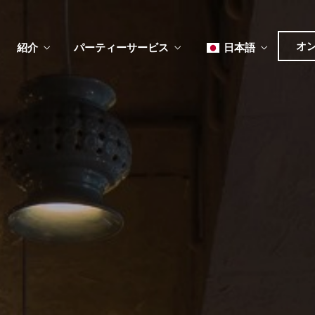
オ
紹介
パーティーサービス
日本語
English
Tiếng Việt
한국어
ュー
メ
ベント
简体中文
ュー
メ
ベント