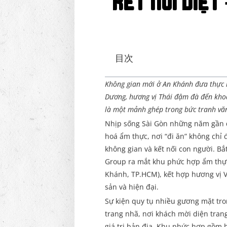
kết nối Việt 
目次
Không gian mới ở An Khánh đưa thực k
Dương, hương vị Thái đậm đà đến khoả
là một mảnh ghép trong bức tranh vă
Nhịp sống Sài Gòn những năm gần 
hoá ẩm thực, nơi “đi ăn” không chỉ
không gian và kết nối con người. Bắ
Group ra mắt khu phức hợp ẩm thực
Khánh, TP.HCM), kết hợp hương vị Vi
sản và hiện đại.
Sự kiện quy tụ nhiều gương mặt tron
trang nhã, nơi khách mời diện tran