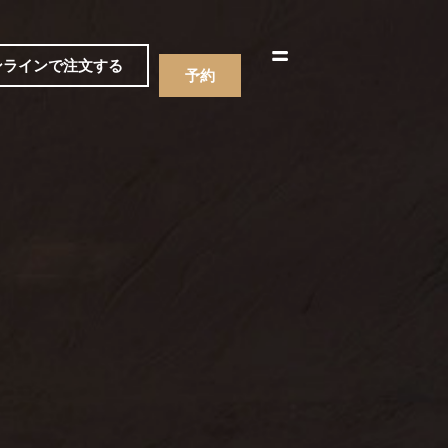
한국어
简体中文
ンラインで注文する
予約
ニュー
飲み物
ニュー
飲み物