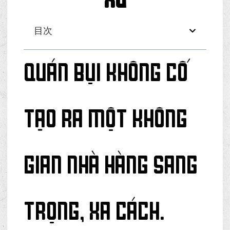
目次
Quán Bụi không cố
tạo ra một không
gian nhà hàng sang
trọng, xa cách.