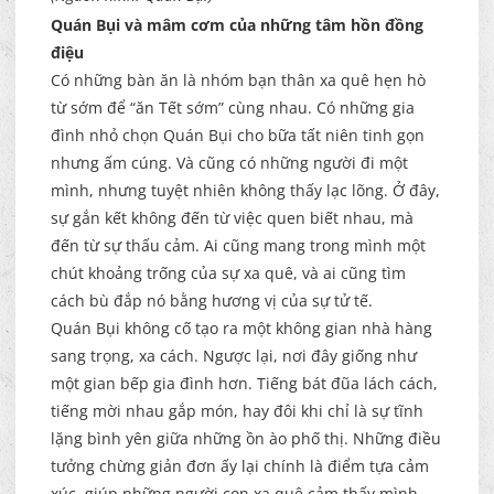
Quán Bụi và mâm cơm của những tâm hồn đồng
điệu
Có những bàn ăn là nhóm bạn thân xa quê hẹn hò
từ sớm để “ăn Tết sớm” cùng nhau. Có những gia
đình nhỏ chọn Quán Bụi cho bữa tất niên tinh gọn
nhưng ấm cúng. Và cũng có những người đi một
mình, nhưng tuyệt nhiên không thấy lạc lõng. Ở đây,
sự gắn kết không đến từ việc quen biết nhau, mà
đến từ sự thấu cảm. Ai cũng mang trong mình một
chút khoảng trống của sự xa quê, và ai cũng tìm
cách bù đắp nó bằng hương vị của sự tử tế.
Quán Bụi không cố tạo ra một không gian nhà hàng
sang trọng, xa cách. Ngược lại, nơi đây giống như
một gian bếp gia đình hơn. Tiếng bát đũa lách cách,
tiếng mời nhau gắp món, hay đôi khi chỉ là sự tĩnh
lặng bình yên giữa những ồn ào phố thị. Những điều
tưởng chừng giản đơn ấy lại chính là điểm tựa cảm
xúc, giúp những người con xa quê cảm thấy mình