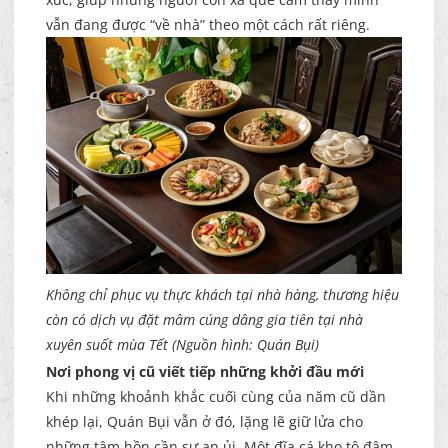
vẫn đang được “về nhà” theo một cách rất riêng.
Không chỉ phục vụ thực khách tại nhà hàng, thương hiệu
còn có dịch vụ đặt mâm cúng dâng gia tiên tại nhà
xuyên suốt mùa Tết (Nguồn hình: Quán Bụi)
Nơi phong vị cũ viết tiếp những khởi đầu mới
Khi những khoảnh khắc cuối cùng của năm cũ dần
khép lại, Quán Bụi vẫn ở đó, lặng lẽ giữ lửa cho
những tâm hồn cần sự an ủi. Một đĩa cá kho tộ đậm