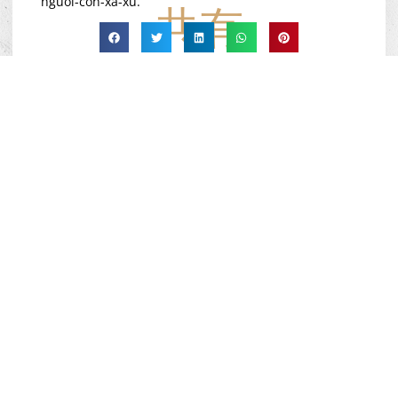
nguoi-con-xa-xu.
共有