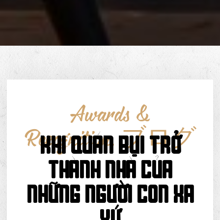
Awards &
Recognition
,
ブログ
KHI QUÁN BỤI TRỞ
THÀNH NHÀ CỦA
NHỮNG NGƯỜI CON XA
XỨ