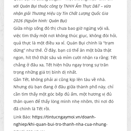
với Quán Bụi thuộc công ty TNHH Ẩm Thực D&T – vừa
nhận giải Thương Hiệu Uy Tín Chất Lượng Quốc Gia
2026 (Nguồn hình: Quán Bụi)
Giữa nhịp sống đô thị chưa bao giờ ngừng vội vã,
việc tìm thấy một nơi không thúc giục, không đòi hỏi,
quả thực là một điều xa xỉ. Quán Bụi chính là “trạm
dừng” như thế. Ở đây, bạn có thể ăn một bữa thật
ngon, hít thở thật sâu và mỉm cười nhận ra rằng: Tết
chẳng ở đâu xa, Tết hiện hữu ngay trong sự trân
trọng những giá trị bình dị nhất.
Gần Tết, không phải ai cũng kịp lên tàu về nhà.
Nhưng dù bạn đang ở đâu giữa thành phố này, chỉ
cần tìm thấy một góc bếp đủ ấm, một hương vị đủ
thân quen để thấy lòng mình nhẹ nhõm, thì nơi đó
đã chính là Tết rồi.
Link Báo:
https://tintucngaymoi.vn/doanh-
nghiep/khi-quan-bui-tro-thanh-nha-cua-nhung-