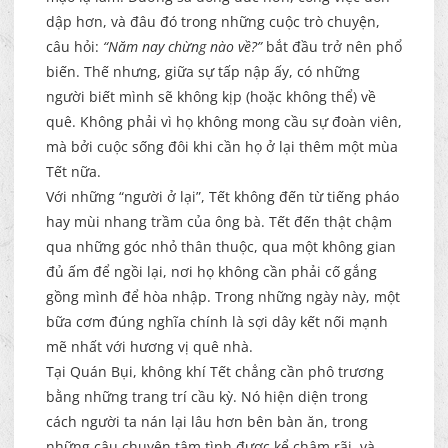
dập hơn, và đâu đó trong những cuộc trò chuyện,
câu hỏi:
“Năm nay chừng nào về?”
bắt đầu trở nên phổ
biến. Thế nhưng, giữa sự tấp nập ấy, có những
người biết mình sẽ không kịp (hoặc không thể) về
quê. Không phải vì họ không mong cầu sự đoàn viên,
mà bởi cuộc sống đôi khi cần họ ở lại thêm một mùa
Tết nữa.
Với những “người ở lại”, Tết không đến từ tiếng pháo
hay mùi nhang trầm của ông bà. Tết đến thật chậm
qua những góc nhỏ thân thuộc, qua một không gian
đủ ấm để ngồi lại, nơi họ không cần phải cố gắng
gồng mình để hòa nhập. Trong những ngày này, một
bữa cơm đúng nghĩa chính là sợi dây kết nối mạnh
mẽ nhất với hương vị quê nhà.
Tại Quán Bụi, không khí Tết chẳng cần phô trương
bằng những trang trí cầu kỳ. Nó hiện diện trong
cách người ta nán lại lâu hơn bên bàn ăn, trong
những câu chuyện tâm tình được kể chậm rãi, và