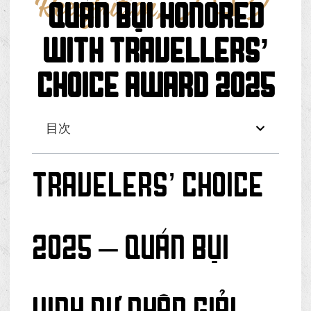
Recognition
,
ブログ
QUÁN BỤI HONORED
WITH TRAVELLERS’
CHOICE AWARD 2025
目次
TRAVELERS’ CHOICE
2025 – QUÁN BỤI
VINH DỰ NHẬN GIẢI