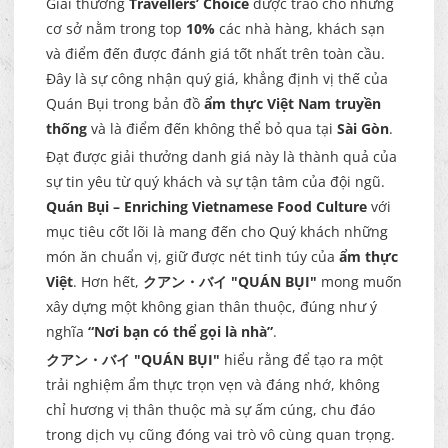
Giải thưởng
Travellers’ Choice
được trao cho những
cơ sở nằm trong top
10%
các nhà hàng, khách sạn
và điểm đến được đánh giá tốt nhất trên toàn cầu.
Đây là sự công nhận quý giá, khẳng định vị thế của
Quán Bụi trong bản đồ
ẩm thực Việt Nam truyền
thống
và là điểm đến không thể bỏ qua tại
Sài Gòn
.
Đạt được giải thưởng danh giá này là thành quả của
sự tin yêu từ quý khách và sự tận tâm của đội ngũ.
Quán Bụi – Enriching Vietnamese Food Culture
với
mục tiêu cốt lõi là mang đến cho Quý khách những
món ăn chuẩn vị, giữ được nét tinh túy của
ẩm thực
Việt
. Hơn hết,
クアン・バイ "QUÁN BỤI"
mong muốn
xây dựng một không gian thân thuộc, đúng như ý
nghĩa
“Nơi bạn có thể gọi là nhà”
.
クアン・バイ "QUÁN BỤI"
hiểu rằng để tạo ra một
trải nghiệm ẩm thực trọn vẹn và đáng nhớ, không
chỉ hương vị thân thuộc mà sự ấm cúng, chu đáo
trong dịch vụ cũng đóng vai trò vô cùng quan trọng.