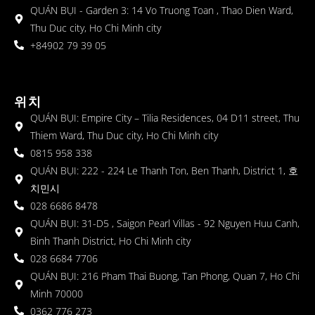
QUÁN BỤI - Garden 3: 14 Vo Truong Toan , Thao Dien Ward,
Thu Duc city, Ho Chi Minh city
+84902 79 39 05
위치
QUÁN BỤI: Empire City – Tilia Residences, 04 D11 street, Thu
Thiem Ward, Thu Duc city, Ho Chi Minh city
0815 958 338
QUÁN BỤI: 222 - 224 Le Thanh Ton, Ben Thanh, District 1, 호
치민시
028 6686 8478
QUÁN BỤI: 31-D5 , Saigon Pearl Villas - 92 Nguyen Huu Canh,
Binh Thanh District, Ho Chi Minh city
028 6684 7706
QUÁN BỤI: 216 Pham Thai Buong, Tan Phong, Quan 7, Ho Chi
Minh 70000
0362 776 273