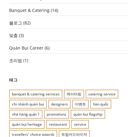
Banquet & Catering
(14)
블로그
(82)
맞춤
(3)
Quán Bụi Career
(6)
조리법
(1)
태그
banquet & catering services
케이터링
catering service
chi nhánh quán bụi
designers
이벤트
hàn quốc
nhà hàng quận 1
promotions
quán bụi flagship
quán bụi heritage
restaurant
service
travellers' choice awards
트립어드바이저