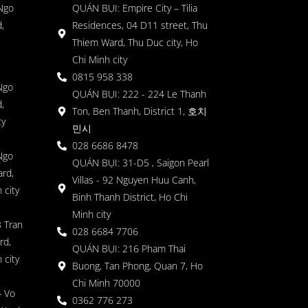
 Ngo
QUÁN BỤI: Empire City – Tilia
,
Residences, 04 D11 street, Thu
Thiem Ward, Thu Duc city, Ho
Chi Minh city
0815 958 338
Ngo
QUÁN BỤI: 222 - 224 Le Thanh
,
Ton, Ben Thanh, District 1, 호치
ty
민시
028 6686 8478
Ngo
QUÁN BỤI: 31-D5 , Saigon Pearl
rd,
Villas - 92 Nguyen Huu Canh,
 city
Binh Thanh District, Ho Chi
Minh city
 Tran
028 6684 7706
rd,
QUÁN BỤI: 216 Pham Thai
 city
Buong, Tan Phong, Quan 7, Ho
Chi Minh 70000
4 Vo
0362 776 273