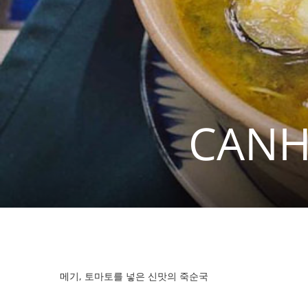
CANH
메기, 토마토를 넣은 신맛의 죽순국