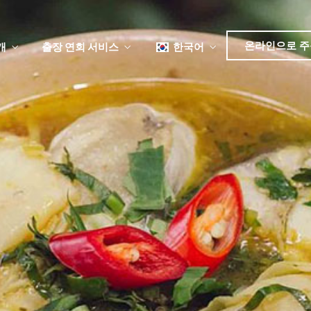
日本語
简体中文
온라인으로 주
개
출장 연회 서비스
한국어
English
Tiếng Việt
뉴
日本語
简体中文
뉴