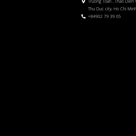
Truong Toan , Thao Dien 
Thu Duc city, Ho Chi Minh
+84902 79 39 05
 정원
oor seating