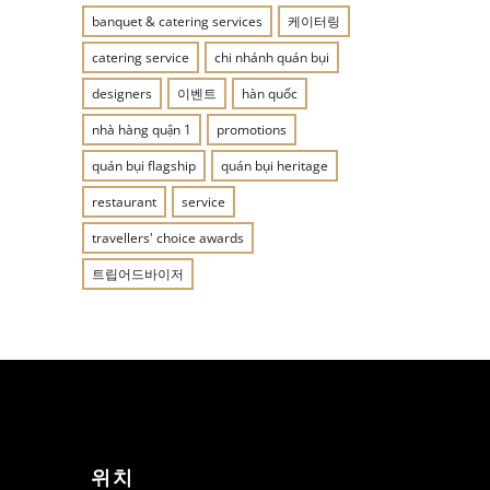
banquet & catering services
케이터링
catering service
chi nhánh quán bụi
designers
이벤트
hàn quốc
nhà hàng quận 1
promotions
quán bụi flagship
quán bụi heritage
restaurant
service
travellers' choice awards
트립어드바이저
위치