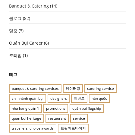
Banquet & Catering
(14)
블로그
(82)
맞춤
(3)
Quán Bụi Career
(6)
조리법
(1)
태그
banquet & catering services
케이터링
catering service
chi nhánh quán bụi
designers
이벤트
hàn quốc
nhà hàng quận 1
promotions
quán bụi flagship
quán bụi heritage
restaurant
service
travellers' choice awards
트립어드바이저