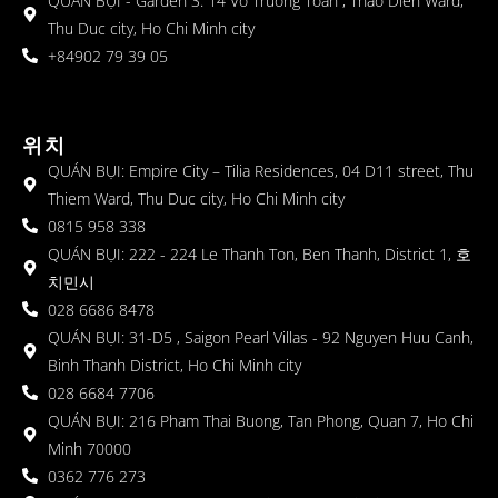
QUÁN BỤI - Garden 3: 14 Vo Truong Toan , Thao Dien Ward,
Thu Duc city, Ho Chi Minh city
+84902 79 39 05
위치
QUÁN BỤI: Empire City – Tilia Residences, 04 D11 street, Thu
Thiem Ward, Thu Duc city, Ho Chi Minh city
0815 958 338
QUÁN BỤI: 222 - 224 Le Thanh Ton, Ben Thanh, District 1, 호
치민시
028 6686 8478
QUÁN BỤI: 31-D5 , Saigon Pearl Villas - 92 Nguyen Huu Canh,
Binh Thanh District, Ho Chi Minh city
028 6684 7706
QUÁN BỤI: 216 Pham Thai Buong, Tan Phong, Quan 7, Ho Chi
Minh 70000
0362 776 273