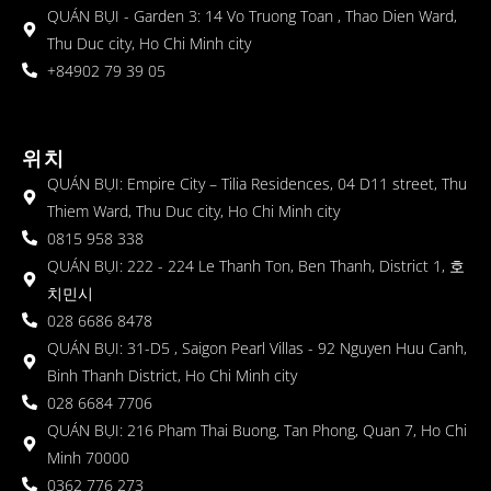
QUÁN BỤI - Garden 3: 14 Vo Truong Toan , Thao Dien Ward,
Thu Duc city, Ho Chi Minh city
+84902 79 39 05
위치
QUÁN BỤI: Empire City – Tilia Residences, 04 D11 street, Thu
Thiem Ward, Thu Duc city, Ho Chi Minh city
0815 958 338
QUÁN BỤI: 222 - 224 Le Thanh Ton, Ben Thanh, District 1, 호
치민시
028 6686 8478
QUÁN BỤI: 31-D5 , Saigon Pearl Villas - 92 Nguyen Huu Canh,
Binh Thanh District, Ho Chi Minh city
028 6684 7706
QUÁN BỤI: 216 Pham Thai Buong, Tan Phong, Quan 7, Ho Chi
Minh 70000
0362 776 273