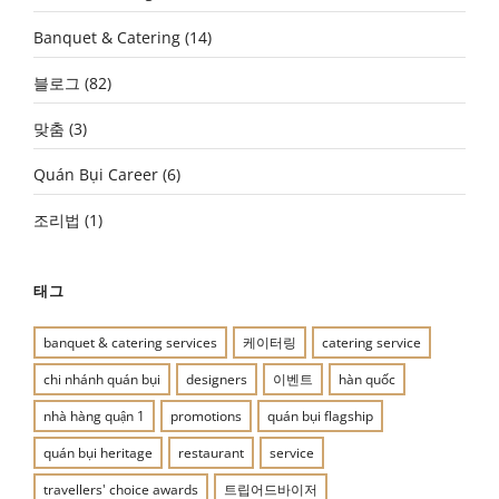
Banquet & Catering
(14)
블로그
(82)
맞춤
(3)
Quán Bụi Career
(6)
조리법
(1)
태그
banquet & catering services
케이터링
catering service
chi nhánh quán bụi
designers
이벤트
hàn quốc
nhà hàng quận 1
promotions
quán bụi flagship
quán bụi heritage
restaurant
service
travellers' choice awards
트립어드바이저