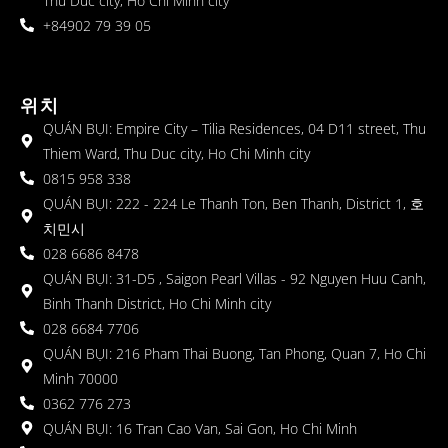
Thu Duc city, Ho Chi Minh city
+84902 79 39 05
위치
QUÁN BỤI: Empire City – Tilia Residences, 04 D11 street, Thu
Thiem Ward, Thu Duc city, Ho Chi Minh city
0815 958 338
QUÁN BỤI: 222 - 224 Le Thanh Ton, Ben Thanh, District 1, 호
치민시
028 6686 8478
QUÁN BỤI: 31-D5 , Saigon Pearl Villas - 92 Nguyen Huu Canh,
Binh Thanh District, Ho Chi Minh city
028 6684 7706
QUÁN BỤI: 216 Pham Thai Buong, Tan Phong, Quan 7, Ho Chi
Minh 70000
0362 776 273
QUÁN BỤI: 16 Tran Cao Van, Sai Gon, Ho Chi Minh