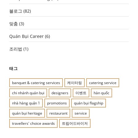
블로그
(82)
맞춤
(3)
Quán Bụi Career
(6)
조리법
(1)
태그
banquet & catering services
케이터링
catering service
chi nhánh quán bụi
designers
이벤트
hàn quốc
nhà hàng quận 1
promotions
quán bụi flagship
quán bụi heritage
restaurant
service
travellers' choice awards
트립어드바이저