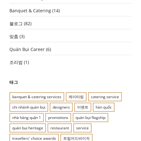
Banquet & Catering
(14)
블로그
(82)
맞춤
(3)
Quán Bụi Career
(6)
조리법
(1)
태그
banquet & catering services
케이터링
catering service
chi nhánh quán bụi
designers
이벤트
hàn quốc
nhà hàng quận 1
promotions
quán bụi flagship
quán bụi heritage
restaurant
service
travellers' choice awards
트립어드바이저