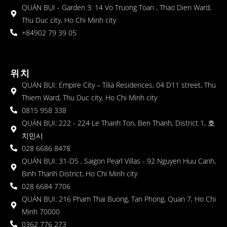
QUÁN BỤI - Garden 3: 14 Vo Truong Toan , Thao Dien Ward,
Thu Duc city, Ho Chi Minh city
+84902 79 39 05
위치
QUÁN BỤI: Empire City – Tilia Residences, 04 D11 street, Thu
Thiem Ward, Thu Duc city, Ho Chi Minh city
0815 958 338
QUÁN BỤI: 222 - 224 Le Thanh Ton, Ben Thanh, District 1, 호
치민시
028 6686 8478
QUÁN BỤI: 31-D5 , Saigon Pearl Villas - 92 Nguyen Huu Canh,
Binh Thanh District, Ho Chi Minh city
028 6684 7706
QUÁN BỤI: 216 Pham Thai Buong, Tan Phong, Quan 7, Ho Chi
Minh 70000
0362 776 273