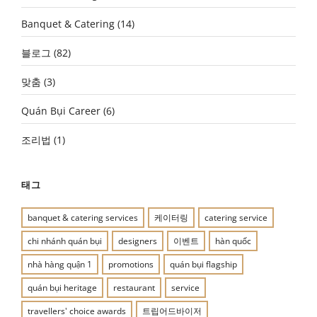
Banquet & Catering
(14)
블로그
(82)
맞춤
(3)
Quán Bụi Career
(6)
조리법
(1)
태그
banquet & catering services
케이터링
catering service
chi nhánh quán bụi
designers
이벤트
hàn quốc
nhà hàng quận 1
promotions
quán bụi flagship
quán bụi heritage
restaurant
service
travellers' choice awards
트립어드바이저