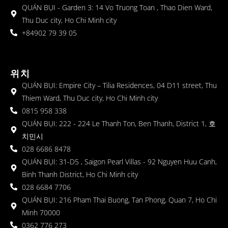
QUÁN BỤI - Garden 3: 14 Vo Truong Toan , Thao Dien Ward,
Thu Duc city, Ho Chi Minh city
+84902 79 39 05
위치
QUÁN BỤI: Empire City – Tilia Residences, 04 D11 street, Thu
Thiem Ward, Thu Duc city, Ho Chi Minh city
0815 958 338
QUÁN BỤI: 222 - 224 Le Thanh Ton, Ben Thanh, District 1, 호
치민시
028 6686 8478
QUÁN BỤI: 31-D5 , Saigon Pearl Villas - 92 Nguyen Huu Canh,
Binh Thanh District, Ho Chi Minh city
028 6684 7706
QUÁN BỤI: 216 Pham Thai Buong, Tan Phong, Quan 7, Ho Chi
Minh 70000
0362 776 273