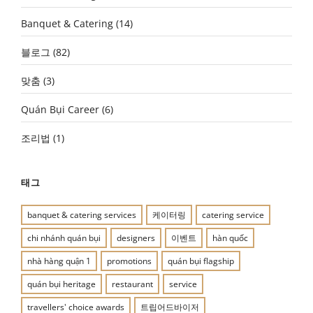
Banquet & Catering
(14)
블로그
(82)
맞춤
(3)
Quán Bụi Career
(6)
조리법
(1)
태그
banquet & catering services
케이터링
catering service
chi nhánh quán bụi
designers
이벤트
hàn quốc
nhà hàng quận 1
promotions
quán bụi flagship
quán bụi heritage
restaurant
service
travellers' choice awards
트립어드바이저