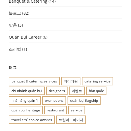
Banquet & Catering
(14)
블로그
(82)
맞춤
(3)
Quán Bụi Career
(6)
조리법
(1)
태그
banquet & catering services
케이터링
catering service
chi nhánh quán bụi
designers
이벤트
hàn quốc
nhà hàng quận 1
promotions
quán bụi flagship
quán bụi heritage
restaurant
service
travellers' choice awards
트립어드바이저