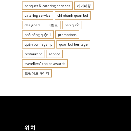
banquet & catering services
케이터링
catering service
chi nhánh quán bụi
designers
이벤트
hàn quốc
nhà hàng quận 1
promotions
quán bụi flagship
quán bụi heritage
restaurant
service
travellers' choice awards
트립어드바이저
위치