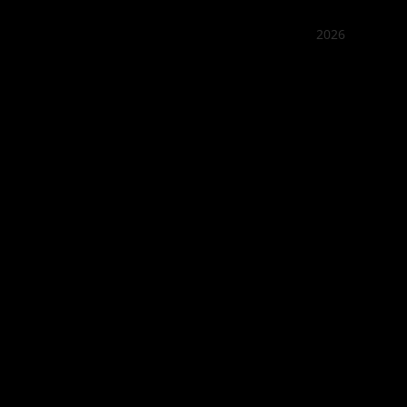
2026
꽌부이
Best outd