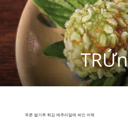
TRỨn
푸른 쌀가루 튀김 메추리알에 싸인 어묵