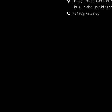
Truong Toan , Thao Dien 
Thu Duc city, Ho Chi Minh
+84902 79 39 05
 정원
oor seating