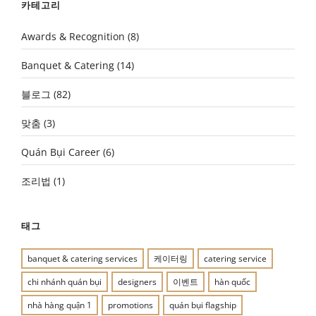
카테고리
Awards & Recognition
(8)
Banquet & Catering
(14)
블로그
(82)
맞춤
(3)
Quán Bụi Career
(6)
조리법
(1)
태그
banquet & catering services
케이터링
catering service
chi nhánh quán bụi
designers
이벤트
hàn quốc
nhà hàng quận 1
promotions
quán bụi flagship