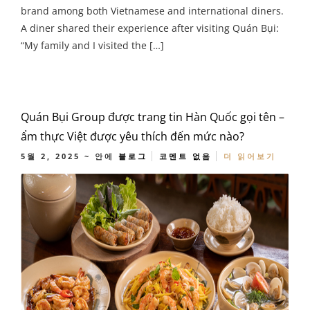
brand among both Vietnamese and international diners.
A diner shared their experience after visiting Quán Bụi:
“My family and I visited the […]
Quán Bụi Group được trang tin Hàn Quốc gọi tên –
ẩm thực Việt được yêu thích đến mức nào?
5월 2, 2025
~ 안에
블로그
코멘트 없음
더 읽어보기