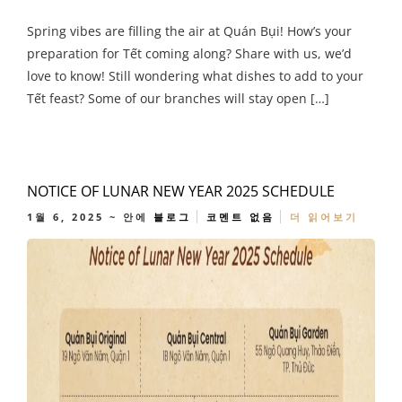
Spring vibes are filling the air at Quán Bụi! How’s your
preparation for Tết coming along? Share with us, we’d
love to know! Still wondering what dishes to add to your
Tết feast? Some of our branches will stay open […]
NOTICE OF LUNAR NEW YEAR 2025 SCHEDULE
1월 6, 2025
~ 안에
블로그
코멘트 없음
더 읽어보기