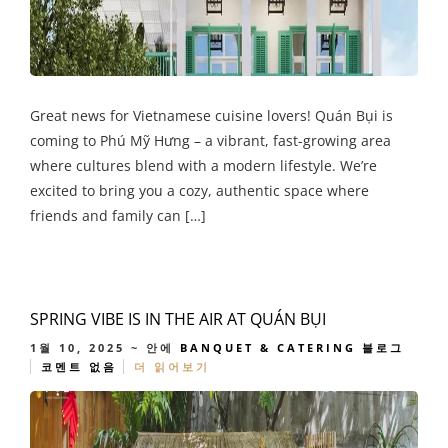
Great news for Vietnamese cuisine lovers! Quán Bụi is
coming to Phú Mỹ Hưng – a vibrant, fast-growing area
where cultures blend with a modern lifestyle. We’re
excited to bring you a cozy, authentic space where
friends and family can […]
SPRING VIBE IS IN THE AIR AT QUÁN BỤI
1월 10, 2025
~ 안에
BANQUET & CATERING
블로그
코멘트 없음
더 읽어보기