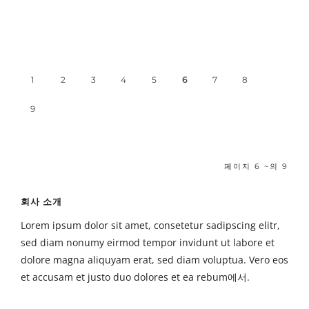
1
2
3
4
5
6
7
8
9
페이지 6 ~의 9
회사 소개
Lorem ipsum dolor sit amet, consetetur sadipscing elitr,
sed diam nonumy eirmod tempor invidunt ut labore et
dolore magna aliquyam erat, sed diam voluptua. Vero eos
et accusam et justo duo dolores et ea rebum에서.