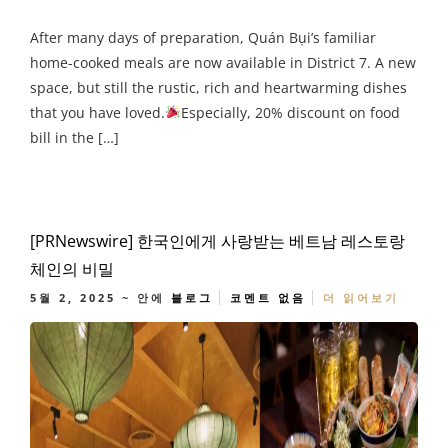
After many days of preparation, Quán Bụi’s familiar
home-cooked meals are now available in District 7. A new
space, but still the rustic, rich and heartwarming dishes
that you have loved.
Especially, 20% discount on food
bill in the […]
[PRNewswire] 한국인에게 사랑받는 베트남 레스토랑
체인의 비밀
5월 2, 2025
~ 안에
블로그
코멘트 없음
더 읽어보기